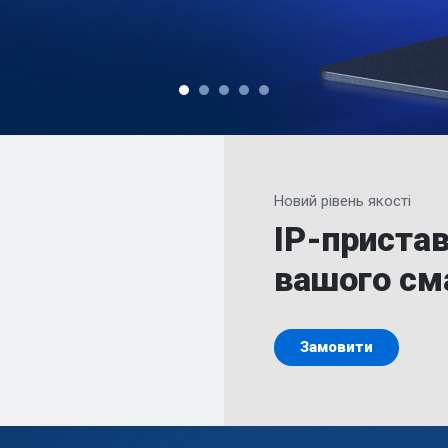
Новий рівень якості
IP-приста
вашого см
Замовити