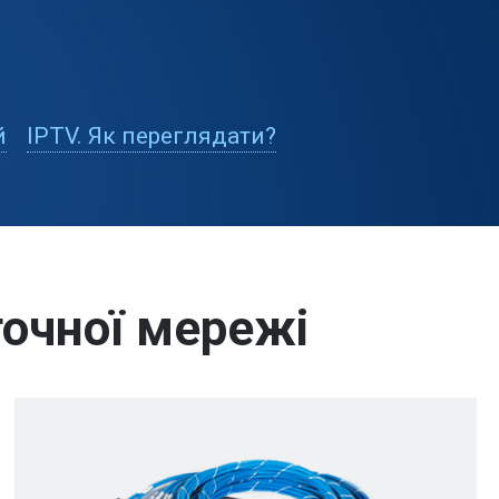
й
IPTV. Як переглядати?
очної мережі