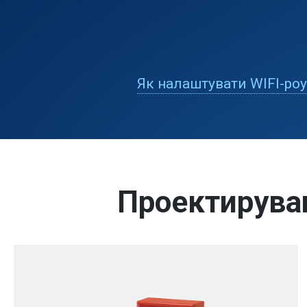
Як налаштувати WIFI-роу
Проектирува