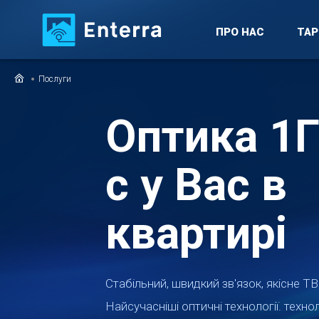
ПРО НАС
ТА
Послуги
Оптика 1Г
с у Вас в
квартирі
Стабільний, швидкий зв'язок, якісне ТВ
Найсучасніші оптичні технології. техно