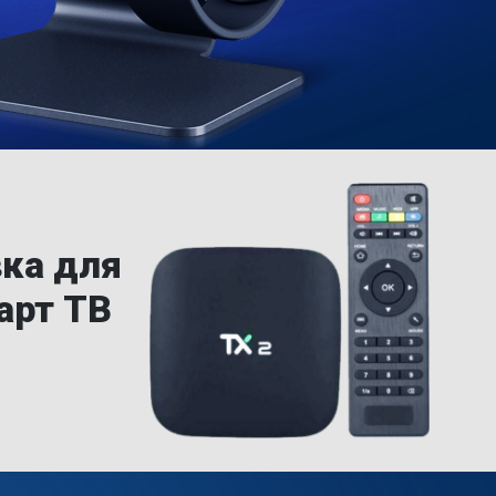
вка для
арт ТВ